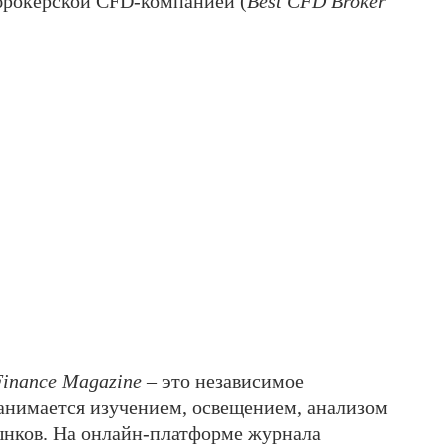
брокерской CFD-компанией (
Best CFD Broker
Finance Magazine
– это независимое
анимается изучением, освещением, анализом
нков. На онлайн-платформе журнала