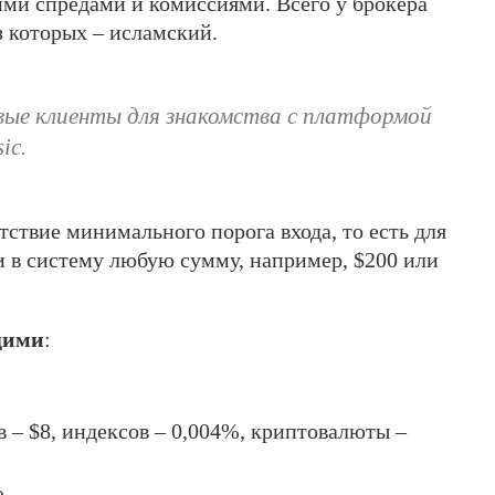
кими спредами и комиссиями. Всего у брокера
з которых – исламский.
ые клиенты для знакомства с платформой
ic.
ствие минимального порога входа, то есть для
ти в систему любую сумму, например, $200 или
щими
:
 – $8, индексов – 0,004%, криптовалюты –