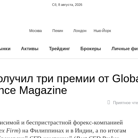
Сб, 8 августа, 2026
Москва
Пекин
Лондон
Нью-Йорк
ынки
Активы
Трейдинг
Брокеры
Личные фи
получил три премии от Glob
ance Magazine
Приятное чте
исимой и беспристрастной форекс-компанией
ex Firm
) на Филиппинах и в Индии, а по итогам