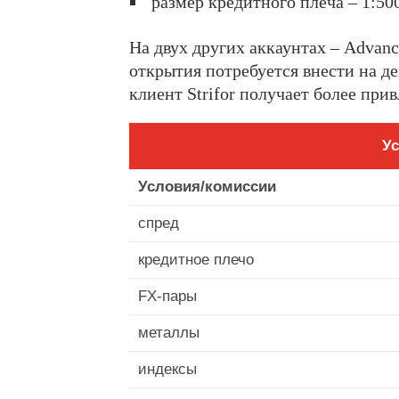
размер кредитного плеча – 1:500
На двух других аккаунтах – Advance
открытия потребуется внести на де
клиент Strifor получает более при
Ус
Условия/комиссии
спред
кредитное плечо
FX-пары
металлы
индексы