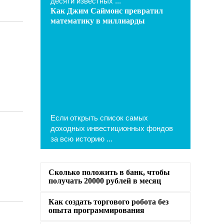
десяти известных ...
Как Джим Саймонс превратил
математику в миллиарды
Если открыть список самых
доходных инвестиционных фондов
за всю историю ...
Сколько положить в банк, чтобы
получать 20000 рублей в месяц
Как создать торгового робота без
опыта программирования