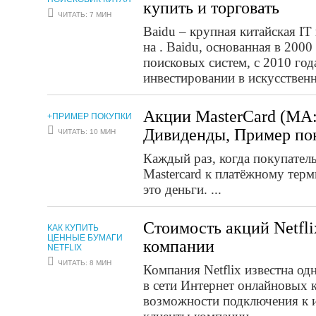
купить и торговать
ЧИТАТЬ: 7 МИН
Baidu – крупная китайская IT
на . Baidu, основанная в 2000
поисковых систем, с 2010 год
инвестировании в искусственн
Акции MasterCard (MA:
+ПРИМЕР ПОКУПКИ
Дивиденды, Пример по
ЧИТАТЬ: 10 МИН
Каждый раз, когда покупател
Mastercard к платёжному терм
это деньги. ...
Стоимость акций Netfli
КАК КУПИТЬ
ЦЕННЫЕ БУМАГИ
компании
NETFLIX
ЧИТАТЬ: 8 МИН
Компания Netflix известна о
в сети Интернет онлайновых 
возможности подключения к и