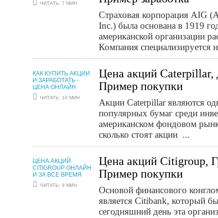
ЧИТАТЬ: 7 МИН
Страховая корпорация AIG (Am
Inc.) была основана в 1919 го
американской организации р
Компания специализируется на
Цена акций Caterpillar
КАК КУПИТЬ АКЦИИ
И ЗАРАБОТАТЬ -
Пример покупки
ЦЕНА ОНЛАЙН
ЧИТАТЬ: 10 МИН
Акции Caterpillar являются о
популярных бумаг среди инв
американском фондовом рынк
сколько стоят акции ...
Цена акций Citigroup, 
ЦЕНА АКЦИЙ
CITIGROUP ОНЛАЙН
Пример покупки
И ЗА ВСЕ ВРЕМЯ
ЧИТАТЬ: 9 МИН
Основой финансового конгломе
является Citibank, который б
сегодняшний день эта организ