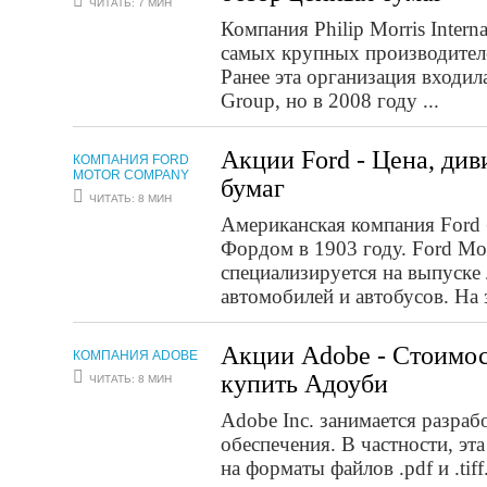
ЧИТАТЬ: 7 МИН
Компания Philip Morris Interna
самых крупных производителе
Ранее эта организация входила
Group, но в 2008 году ...
Акции Ford - Цена, ди
КОМПАНИЯ FORD
MOTOR COMPANY
бумаг
ЧИТАТЬ: 8 МИН
Американская компания Ford 
Фордом в 1903 году. Ford M
специализируется на выпуске
автомобилей и автобусов. На 
Акции Adobe - Стоимос
КОМПАНИЯ ADOBE
купить Адоуби
ЧИТАТЬ: 8 МИН
Adobe Inc. занимается разра
обеспечения. В частности, эт
на форматы файлов .pdf и .tif