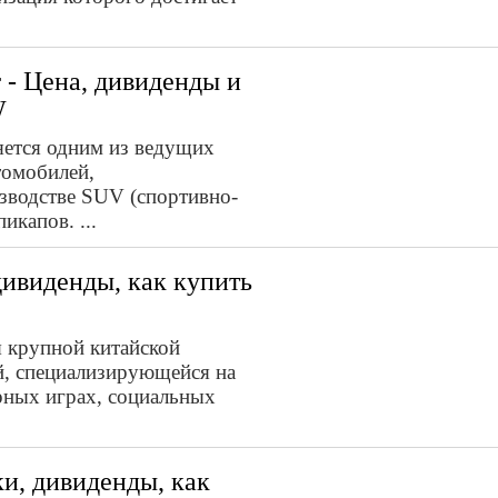
 - Цена, дивиденды и
W
ляется одним из ведущих
томобилей,
зводстве SUV (спортивно-
икапов. ...
дивиденды, как купить
ся крупной китайской
й, специализирующейся на
рных играх, социальных
и, дивиденды, как