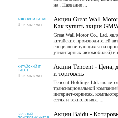
на . Название ...
Акции Great Wall Motor
АВТОПРОМ КИТАЯ
Как купить акции GM
ЧИТАТЬ: 7 МИН
Great Wall Motor Co., Ltd. яв
китайских производителей ав
специализирующихся на прои
утилитарных автомобилей) и п
Акции Tencent - Цена, 
КИТАЙСКИЙ IT
ГИГАНТ
и торговать
ЧИТАТЬ: 5 МИН
Tencent Holdings Ltd. являет
транснациональной компание
интернет-сервисах, компьюте
сетях и технологиях. ...
Акции Baidu - Котировк
ГЛАВНЫЙ
ПОИСКОВИК КИТАЯ