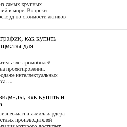
 из самых крупных
ий в мире. Вопреки
екорд по стоимости активов
 график, как купить
ущества для
дитель электромобилей
на проектировании,
продаже интеллектуальных
а. ...
виденды, как купить и
а
 бизнес-магната-миллиардера
естных производителей
изация которого достигает