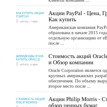
клиенты компании ...
Акции PayPal - Цена, 
КАК КУПИТЬ АКЦИИ
ПЭЙПЭЛ
Как купить
ЧИТАТЬ: 7 МИН
Американская компания PayPal
образована в начале 2015 год
отдельную организацию от eB
после ...
Стоимость акций Oracl
ДИВИДЕНДЫ И КАК
КУПИТЬ ORACLE
и Обзор компании
ЧИТАТЬ: 8 МИН
Oracle Corporation является 
крупных американских разра
обеспечения. По объему выру
второе место после ...
Акции Philip Morris - 
СТОИМОСТЬ АКЦИЙ
PHILIP MORRIS
обзор ценных бумаг