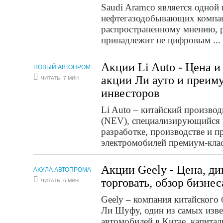
Saudi Aramco является одной
нефтегазодобывающих компан
распространенному мнению, р
принадлежит не цифровым ...
Акции Li Auto - Цена и
НОВЫЙ АВТОПРОМ
акции Ли ауто и преим
ЧИТАТЬ: 7 МИН
инвесторов
Li Auto – китайский произво
(NEV), специализирующийся 
разработке, производстве и 
электромобилей премиум-класс
Акции Geely - Цена, ди
АКУЛА АВТОПРОМА
торговать, обзор бизнес
ЧИТАТЬ: 6 МИН
Geely – компания китайского
Ли Шуфу, один из самых изв
автомобилей в Китае, капитал