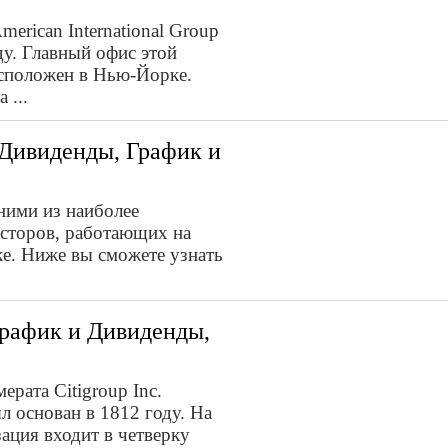
erican International Group
ду. Главный офис этой
асположен в Нью-Йорке.
 ...
, Дивиденды, График и
дними из наиболее
есторов, работающих на
е. Ниже вы сможете узнать
График и Дивиденды,
рата Citigroup Inc.
ыл основан в 1812 году. На
ация входит в четверку