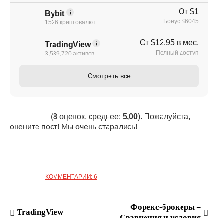
От $1
Bybit
Бонус $6045
1526 криптовалют
От $12.95 в мес.
TradingView
Полный доступ
3,539,720 активов
Смотреть все
(
8
оценок, среднее:
5,00
). Пожалуйста,
оцените пост! Мы очень старались!
КОММЕНТАРИИ: 6
Форекс-брокеры –
TradingView
Сравнения и условия