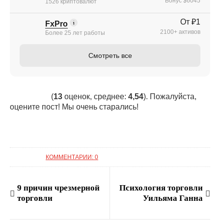
Бонус $6045
1526 криптовалют
От ₽1
FxPro
2100+ активов
Более 25 лет работы
Смотреть все
(
13
оценок, среднее:
4,54
). Пожалуйста,
оцените пост! Мы очень старались!
КОММЕНТАРИИ: 0
9 причин чрезмерной
Психология торговли
торговли
Уильяма Ганна