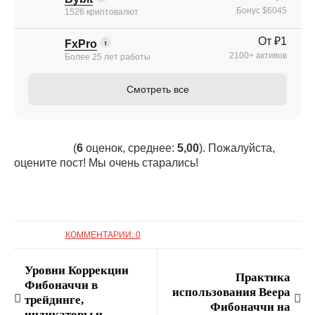
Бонус $6045
1526 криптовалют
От ₽1
FxPro
2100+ активов
Более 25 лет работы
Смотреть все
(
6
оценок, среднее:
5,00
). Пожалуйста,
оцените пост! Мы очень старались!
КОММЕНТАРИИ: 0
Уровни Коррекции
Практика
Фибоначчи в
использования Веера
трейдинге,
Фибоначчи на
индикаторы и