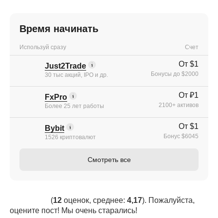
Время начинать
Используй сразу
Счет
От $1
Just2Trade
Бонусы до $2000
30 тыс акций, IPO и др.
От ₽1
FxPro
2100+ активов
Более 25 лет работы
От $1
Bybit
Бонус $6045
1526 криптовалют
Смотреть все
(
12
оценок, среднее:
4,17
). Пожалуйста,
оцените пост! Мы очень старались!