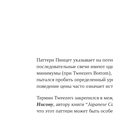
Паттерн Пинцет указывает на поте
последовательные свечи имеют од
минимумы (при Tweezers Bottom), 
пытался пробить определенный уров
поведение цены часто означает ис
Термин Tweezers закрепился в ме
Нисону
, автору книги “
Japanese Ca
что этот паттерн может быть особ