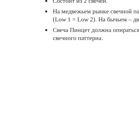
Состоит из 2 свечей.
На медвежьем рынке свечной п
(Low 1 = Low 2). На бычьем – д
Свеча Пинцет должна опираться 
свечного паттерна.