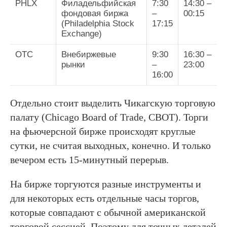
PHLX
Филадельфийская
7:30
14:30 –
фондовая биржа
–
00:15
(Philadelphia Stock
17:15
Exchange)
OTC
Внебиржевые
9:30
16:30 –
рынки
–
23:00
16:00
Отдельно стоит выделить Чикагскую торговую
палату (Chicago Board of Trade, CBOT). Торги
на фьючерсной бирже происходят круглые
сутки, не считая выходных, конечно. И только
вечером есть 15-минутный перерыв.
На бирже торгуются разные инструменты и
для некоторых есть отдельные часы торгов,
которые совпадают с обычной американской
торговой сессией. Поэтому для точных деталей