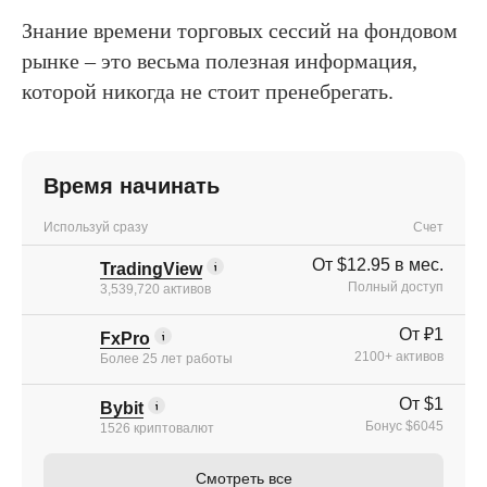
Знание времени торговых сессий на фондовом
рынке – это весьма полезная информация,
которой никогда не стоит пренебрегать.
Время начинать
Используй сразу
Счет
От $12.95 в мес.
TradingView
Полный доступ
3,539,720 активов
От ₽1
FxPro
2100+ активов
Более 25 лет работы
От $1
Bybit
Бонус $6045
1526 криптовалют
Смотреть все