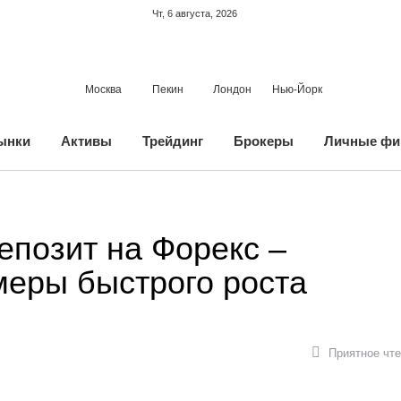
Чт, 6 августа, 2026
Москва
Пекин
Лондон
Нью-Йорк
ынки
Активы
Трейдинг
Брокеры
Личные фи
депозит на Форекс –
меры быстрого роста
Приятное чте