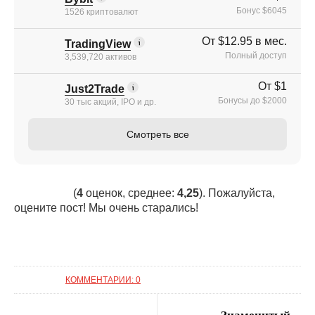
Бонус $6045
1526 криптовалют
От $12.95 в мес.
TradingView
Полный доступ
3,539,720 активов
От $1
Just2Trade
Бонусы до $2000
30 тыс акций, IPO и др.
Смотреть все
(
4
оценок, среднее:
4,25
). Пожалуйста,
оцените пост! Мы очень старались!
КОММЕНТАРИИ: 0