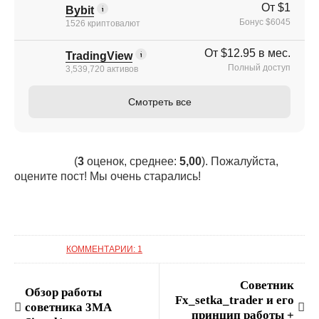
От $1
Bybit
Бонус $6045
1526 криптовалют
От $12.95 в мес.
TradingView
Полный доступ
3,539,720 активов
Смотреть все
(
3
оценок, среднее:
5,00
). Пожалуйста,
оцените пост! Мы очень старались!
КОММЕНТАРИИ: 1
Советник
Обзор работы
Fx_setka_trader и его
советника 3MA
принцип работы +