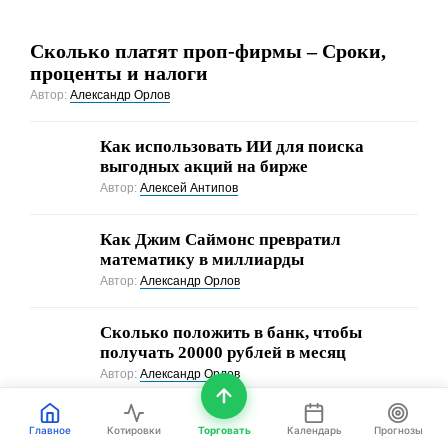
Сколько платят проп-фирмы – Сроки,
проценты и налоги
Автор:
Александр Орлов
Как использовать ИИ для поиска
выгодных акций на бирже
Автор:
Алексей Антипов
Как Джим Саймонс превратил
математику в миллиарды
Автор:
Александр Орлов
Сколько положить в банк, чтобы
получать 20000 рублей в месяц
Автор:
Александр Орлов
Как создать торгового робота без опыта
Главное
Котировки
Торговать
Календарь
Прогнозы
программирования