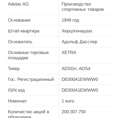
Adidas AG
Производство
спортивных товаров
Основание
1949 год
Штаб-квартира
Херцогенаурах
Основатель
Адольф Дасслер
Основные торговые
XETRA
площадки
Тикер
ADSGn; ADSd
Гос. Регистрационный
DE000A1EWWW0
ISIN код
DE000A1EWWW0
Номинал
1 euro
Количество акций в
200.307.750
обращении