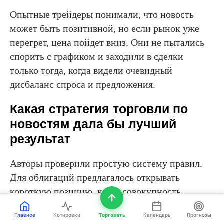
Опытные трейдеры понимали, что новость
может быть позитивной, но если рынок уже
перегрет, цена пойдет вниз. Они не пытались
спорить с графиком и заходили в сделки
только тогда, когда видели очевидный
дисбаланс спроса и предложения.
Какая стратегия торговли по
новостям дала бы лучший
результат
Авторы проверили простую систему правил.
Для облигаций предлагалось открывать
короткую позицию, когда совокупность
новостей указывала на ускорение экономики,
Главное
Котировки
Торговать
Календарь
Прогнозы
рост инфляции, повышение цен на