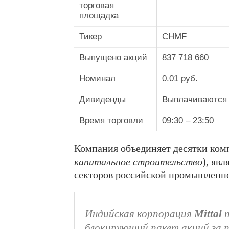
торговая
площадка
Тикер
CHMF
Выпущено акций
837 718 660
Номинал
0.01 руб.
Дивиденды
Выплачиваются
Время торговли
09:30 – 23:50
Компания объединяет десятки комп
капитальное строительство
), яв
секторов российской промышленно
Индийская корпорация
Mittal
п
блокирующий пакет акций за п