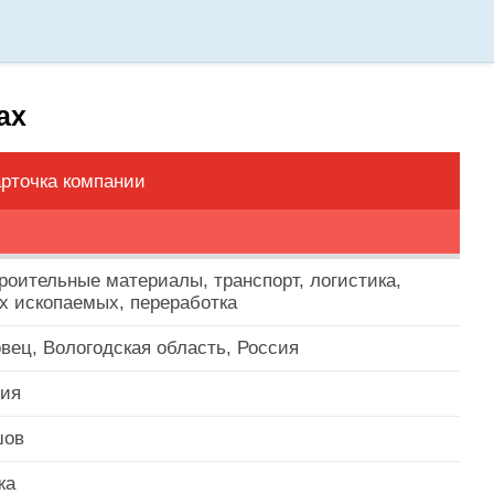
ах
рточка компании
роительные материалы, транспорт, логистика,
х ископаемых, переработка
овец, Вологодская область, Россия
сия
шов
жа