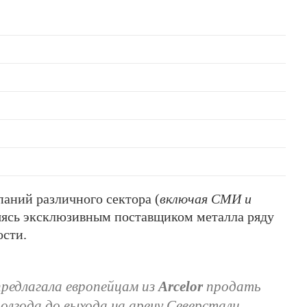
аний различного сектора (
включая СМИ и
ляясь эксклюзивным поставщиком металла ряду
сти.
редлагала европейцам из
Arcelor
продать
олгода до выхода на арену Северстали.