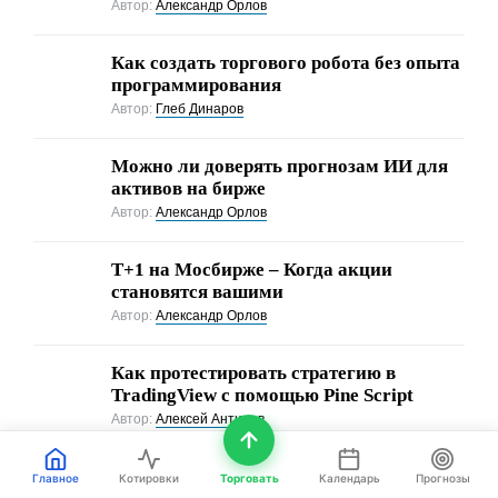
Автор:
Александр Орлов
Как создать торгового робота без опыта
программирования
Автор:
Глеб Динаров
Можно ли доверять прогнозам ИИ для
активов на бирже
Автор:
Александр Орлов
Т+1 на Мосбирже – Когда акции
становятся вашими
Автор:
Александр Орлов
Как протестировать стратегию в
TradingView с помощью Pine Script
Автор:
Алексей Антипов
Главное
Котировки
Торговать
Календарь
Прогнозы
ПОКАЗАТЕЛИ РЫНКА