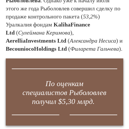
Рыболовлева
. Однако уже к началу июля
этого же года Рыболовлев совершил сделку по
продаже контрольного пакета (
53,2%
)
Уралкалия фондам
KalihaFinance
Ltd
(
Сулеймана Керимова
),
AerelliaInvestments Ltd
(
Александра Несиса
) и
BecouniocoHoldings Ltd
(
Филарета Гальчева
).
По оценкам
специалистов Рыболовлев
получил $5,30 млрд.