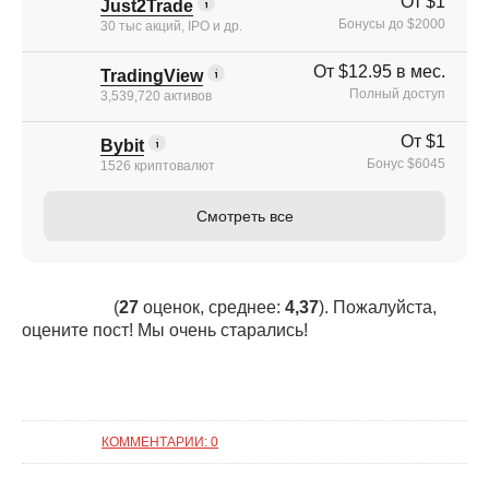
От $1
Just2Trade
Бонусы до $2000
30 тыс акций, IPO и др.
От $12.95 в мес.
TradingView
Полный доступ
3,539,720 активов
От $1
Bybit
Бонус $6045
1526 криптовалют
Смотреть все
(
27
оценок, среднее:
4,37
). Пожалуйста,
оцените пост! Мы очень старались!
КОММЕНТАРИИ: 0