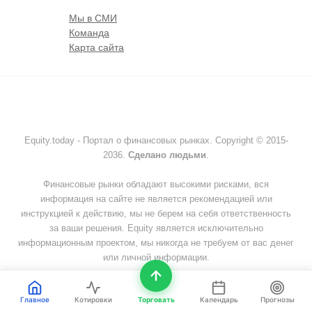
Мы в СМИ
Команда
Карта сайта
Equity.today - Портал о финансовых рынках. Copyright © 2015-
2036.
Сделано людьми
.
Финансовые рынки обладают высокими рисками, вся
информация на сайте не является рекомендацией или
инструкцией к действию, мы не берем на себя ответственность
за ваши решения. Equity является исключительно
информационным проектом, мы никогда не требуем от вас денег
или личной информации.
Главная
|
Конфиденциальность
|
Пользовательское соглашение
|
Главное
Котировки
Торговать
Календарь
Прогнозы
Редакционная политика
|
Cookies
|
Disclaimer