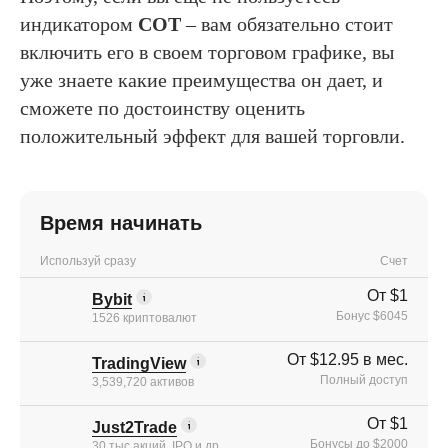
индикатором
COT
– вам обязательно стоит
включить его в своем торговом графике, вы
уже знаете какие преимущества он дает, и
сможете по достоинству оценить
положительный эффект для вашей торговли.
Время начинать
Используй сразу
Счет
От $1
Bybit
Бонус $6045
1526 криптовалют
От $12.95 в мес.
TradingView
Полный доступ
3,539,720 активов
От $1
Just2Trade
Бонусы до $2000
30 тыс акций, IPO и др.