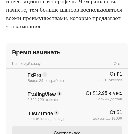
инвестиционный портфель. Чем раньше вы
начнёте, тем больше шансов воспользоваться
всеми преимуществами, которые предлагает
эта компания.
Время начинать
Используй сразу
Счет
От ₽1
FxPro
2100+ активов
Более 25 лет работы
От $12.95 в мес.
TradingView
Полный доступ
3,539,720 активов
От $1
Just2Trade
Бонусы до $2000
30 тыс акций, IPO и др.
Смотреть все