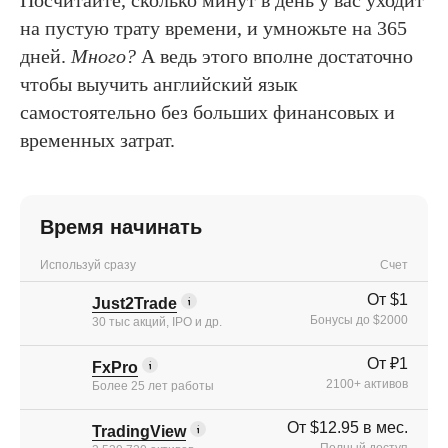
на пустую трату времени, и умножьте на 365
дней.
Много?
А ведь этого вполне достаточно
чтобы выучить английский язык
самостоятельно без больших финансовых и
временных затрат.
Время начинать
Используй сразу
Счет
От $1
Just2Trade
Бонусы до $2000
30 тыс акций, IPO и др.
От ₽1
FxPro
2100+ активов
Более 25 лет работы
От $12.95 в мес.
TradingView
Полный доступ