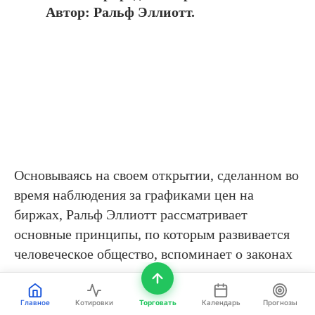
Автор: Ральф Эллиотт.
Основываясь на своем открытии, сделанном во
время наблюдения за графиками цен на
биржах, Ральф Эллиотт рассматривает
основные принципы, по которым развивается
человеческое общество, вспоминает о законах
природы и даже о таинственных египетских
пирамидах. В издании собраны все
Главное
Котировки
Торговать
Календарь
Прогнозы
выигрышные теории автора, интерпретации