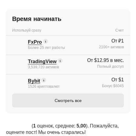
Время начинать
Используй сразу
Счет
От ₽1
FxPro
2100+ активов
Более 25 лет работы
От $12.95 в мес.
TradingView
Полный доступ
3,539,720 активов
От $1
Bybit
Бонус $6045
1526 криптовалют
Смотреть все
(
1
оценок, среднее:
5,00
). Пожалуйста,
оцените пост! Мы очень старались!