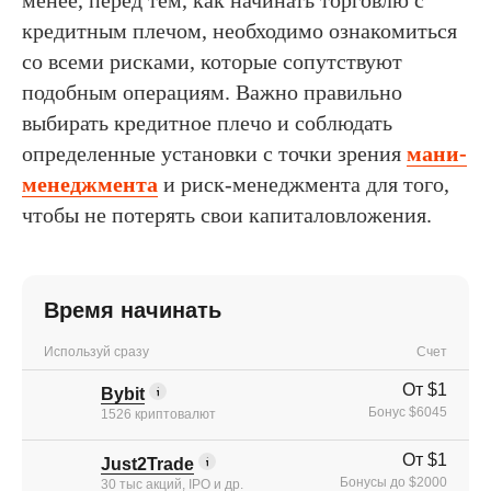
кредитным плечом, необходимо ознакомиться
со всеми рисками, которые сопутствуют
подобным операциям. Важно правильно
выбирать кредитное плечо и соблюдать
определенные установки с точки зрения
мани-
менеджмента
и риск-менеджмента для того,
чтобы не потерять свои капиталовложения.
Время начинать
Используй сразу
Счет
От $1
Bybit
Бонус $6045
1526 криптовалют
От $1
Just2Trade
Бонусы до $2000
30 тыс акций, IPO и др.