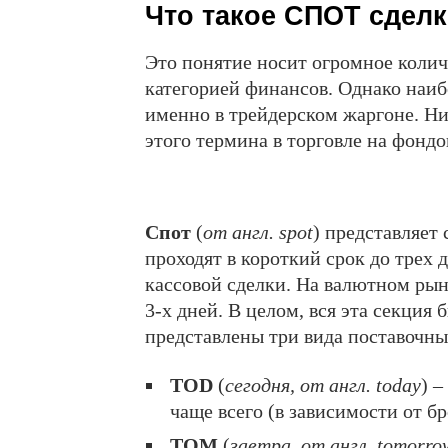
Что такое СПОТ сдел
Это понятие носит огромное колич
категорией финансов. Однако наиб
именно в трейдерском жаргоне. Н
этого термина в торговле на фонд
Спот
(
от англ. spot
) представляет
проходят в короткий срок до трех
кассовой сделки. На валютном ры
3-х дней. В целом, вся эта секция
представлены три вида поставочны
TOD
(
сегодня, от англ. today
) –
чаще всего (в зависимости от б
TOM
(
завтра, от англ. tomorro