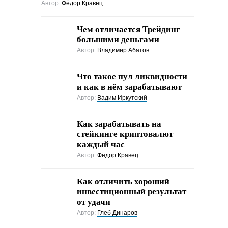
Автор:
Фёдор Кравец
Чем отличается Трейдинг
большими деньгами
Автор:
Владимир Абатов
Что такое пул ликвидности
и как в нём зарабатывают
Автор:
Вадим Иркутский
Как зарабатывать на
стейкинге криптовалют
каждый час
Автор:
Фёдор Кравец
Как отличить хороший
инвестиционный результат
от удачи
Автор:
Глеб Динаров