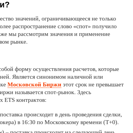
ки?
ество значений, ограничивающееся не только
олее распространение слово «спот» получило
иже мы рассмотрим значения и применение
овом рынке.
 собой форму осуществления расчетов, которые
 дней. Является синонимом наличной или
нке
Московской Биржи
этот срок не превышает
 биржи называется спот-рынок. Здесь
х ETS контрактов:
 поставка происходит в день проведения сделки,
рокера) в 16:30 по Московскому времени (Т+0).
w
) – поставка происходит на следующий день,