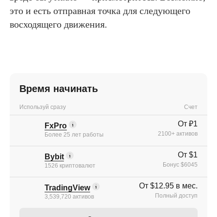
это и есть отправная точка для следующего
восходящего движения.
Время начинать
Используй сразу
Счет
От ₽1
FxPro
2100+ активов
Более 25 лет работы
От $1
Bybit
Бонус $6045
1526 криптовалют
От $12.95 в мес.
TradingView
Полный доступ
3,539,720 активов