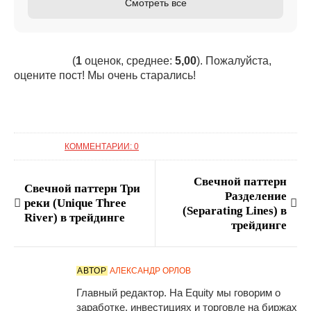
Смотреть все
(
1
оценок, среднее:
5,00
). Пожалуйста,
оцените пост! Мы очень старались!
КОММЕНТАРИИ: 0
Свечной паттерн
Свечной паттерн Три
Разделение
реки (Unique Three
(Separating Lines) в
River) в трейдинге
трейдинге
АВТОР
АЛЕКСАНДР ОРЛОВ
Главный редактор. На Equity мы говорим о
заработке, инвестициях и торговле на биржах