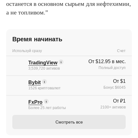
останется в основном сырьем для нефтехимии,
а не топливом.”
Время начинать
Используй сразу
Счет
От $12.95 в мес.
TradingView
Полный доступ
3,539,720 активов
От $1
Bybit
Бонус $6045
1526 криптовалют
От ₽1
FxPro
2100+ активов
Более 25 лет работы
Смотреть все