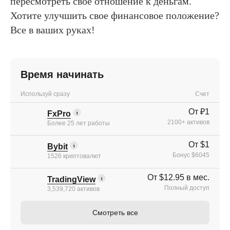
пересмотреть свое отношение к деньгам.
Хотите улучшить свое финансовое положение?
Все в ваших руках!
Время начинать
Используй сразу
Счет
От ₽1
FxPro
2100+ активов
Более 25 лет работы
От $1
Bybit
Бонус $6045
1526 криптовалют
От $12.95 в мес.
TradingView
Полный доступ
3,539,720 активов
Смотреть все