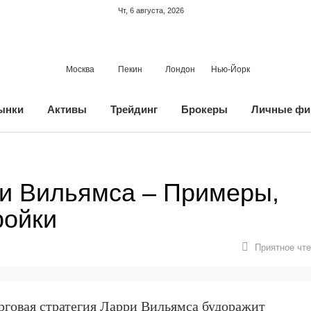
Чт, 6 августа, 2026
Москва
Пекин
Лондон
Нью-Йорк
ынки
Активы
Трейдинг
Брокеры
Личные фи
ри Вильямса – Примеры,
ройки
Приятное чте
рговая стратегия Ларри Вильямса будоражит