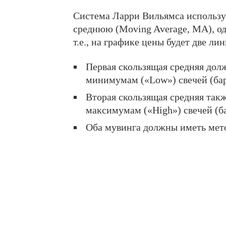
Система Ларри Вильямса использу
среднюю (Moving Average, MA), од
т.е., на графике цены будет две ли
Первая скользящая средняя долж
минимумам («Low») свечей (бар
Вторая скользящая средняя такж
максимумам («High») свечей (ба
Оба мувинга должны иметь мето