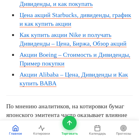
Дивиденды, и как покупать
Цена акций Starbucks, дивиденды, график
и как купить акции
Как купить акции Nike и получать
Дивиденды – Цена, Биржа, Обзор акций
Акции Boeing – Стоимость и Дивиденды,
Пример покупки
Акции Alibaba – Цена, Дивиденды и Как
купить BABA
По мнению аналитиков, на котировки бумаг
японского эмитента часто оказывает влияние
не только выпуск новых устройств, но и тот
факт, насколько хорошо новинка начинает
Главное
Котировки
Торговать
Календарь
Прогнозы