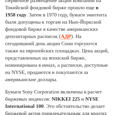
Первичное размещение акций компании на
Токийской фондовой бирже прошло еще
в
1958 году
. Затем в 1970 году, бумаги эмитента
были допущены к торгам на Нью-Йоркской
фондовой бирже в качестве американских
депозитарных расписок (
АДР
). На
сегодняшний день акции Сони торгуются
также на европейских площадках. Цена акций,
представленных на японской бирже,
номинирована в иенах, а расписки, доступные
на NYSE, продаются и покупаются за
американские доллары.
Бумаги Sony Corporation включены в расчет
биржевых индексов:
NIKKEI 225
и
NYSE
International 100
. Это обстоятельство делает
биржевой актив привлекательным для многих