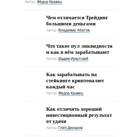
Автор:
Фёдор Кравец
Чем отличается Трейдинг
большими деньгами
Автор:
Владимир Абатов
Что такое пул ликвидности
и как в нём зарабатывают
Автор:
Вадим Иркутский
Как зарабатывать на
стейкинге криптовалют
каждый час
Автор:
Фёдор Кравец
Как отличить хороший
инвестиционный результат
от удачи
Автор:
Глеб Динаров