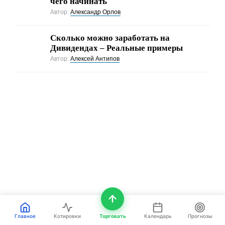
чего начинать
Автор:
Александр Орлов
Сколько можно заработать на
Дивидендах – Реальные примеры
Автор:
Алексей Антипов
Если вы в деле, то вы в Equity!
Мы говорим о том, как сегодня
Главное
Котировки
Торговать
Календарь
Прогнозы