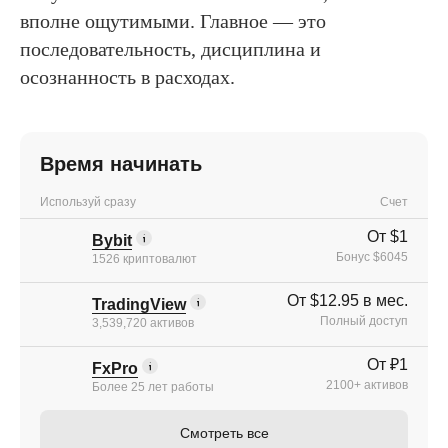
вполне ощутимыми. Главное — это
последовательность, дисциплина и
осознанность в расходах.
Время начинать
Используй сразу
Счет
От $1
Bybit
Бонус $6045
1526 криптовалют
От $12.95 в мес.
TradingView
Полный доступ
3,539,720 активов
От ₽1
FxPro
2100+ активов
Более 25 лет работы
Смотреть все