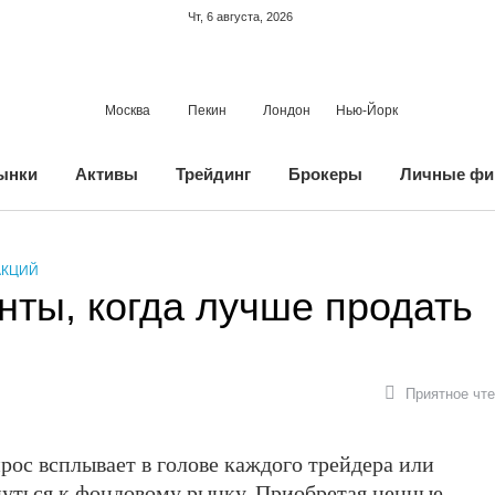
Чт, 6 августа, 2026
Москва
Пекин
Лондон
Нью-Йорк
ынки
Активы
Трейдинг
Брокеры
Личные фи
АКЦИЙ
нты, когда лучше продать
Приятное чте
рос всплывает в голове каждого трейдера или
нуться к фондовому рынку. Приобретая ценные