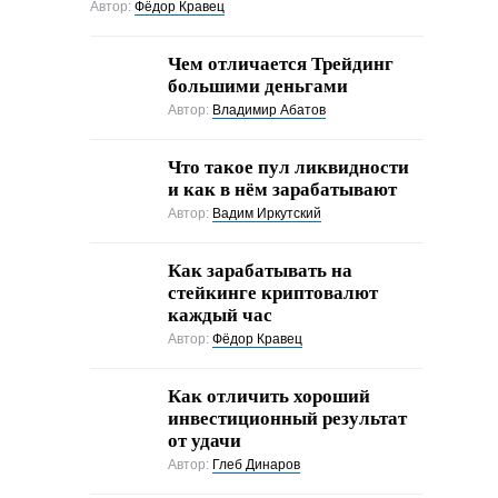
Автор:
Фёдор Кравец
Чем отличается Трейдинг
большими деньгами
Автор:
Владимир Абатов
Что такое пул ликвидности
и как в нём зарабатывают
Автор:
Вадим Иркутский
Как зарабатывать на
стейкинге криптовалют
каждый час
Автор:
Фёдор Кравец
Как отличить хороший
инвестиционный результат
от удачи
Автор:
Глеб Динаров