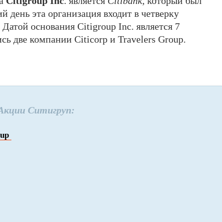
та
Citigroup Inc
. является
Citibank
, который был
ий день эта организация входит в четверку
атой основания Citigroup Inc. является 7
сь две компании Citicorp и Travelers Group.
Акции Ситигруп:
oup