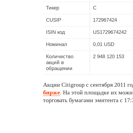
Тикер
C
CUSIP
172967424
ISIN код
US1729674242
Номинал
0,01 USD
Количество
2 948 120 153
акций в
обращении
Акции Citigroup с сентября 2011 г
бирже
. На этой площадке их мож
торговать бумагами эмитента с 17: