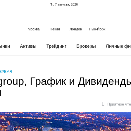
Пт, 7 августа, 2026
Москва
Пекин
Лондон
Нью-Йорк
ынки
Активы
Трейдинг
Брокеры
Личные фи
 ВРЕМЯ
igroup, График и Дивиденд
и
Приятное чте