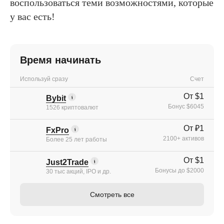
воспользоваться теми возможностями, которые
у вас есть!
Время начинать
Используй сразу
Счет
От $1
Bybit
Бонус $6045
1526 криптовалют
От ₽1
FxPro
2100+ активов
Более 25 лет работы
От $1
Just2Trade
Бонусы до $2000
30 тыс акций, IPO и др.
Смотреть все