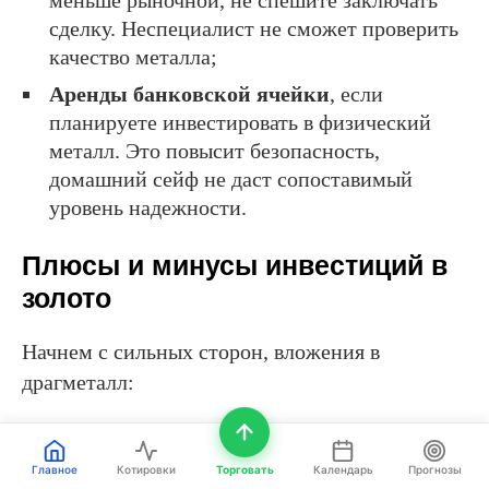
сделку. Неспециалист не сможет проверить
качество металла;
Аренды банковской ячейки
, если
планируете инвестировать в физический
металл. Это повысит безопасность,
домашний сейф не даст сопоставимый
уровень надежности.
Плюсы и минусы инвестиций в
золото
Начнем с сильных сторон, вложения в
драгметалл:
Просты в реализации. Есть и ОМС, и рынок
реального золота, и варианты с биржевыми
Главное
Котировки
Торговать
Календарь
Прогнозы