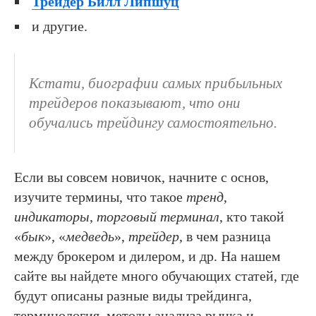
Трейдер Билл Липшуц
и другие.
Кстати, биографии самых прибыльных
трейдеров показывают, что они
обучались трейдингу самостоятельно.
Если вы совсем новичок, начните с основ,
изучите термины, что такое
тренд
,
индикаторы
,
торговый терминал
, кто такой
«
бык
», «
медведь
»,
трейдер
, в чем разница
между брокером и дилером, и др. На нашем
сайте вы найдете много обучающих статей, где
будут описаны разные виды трейдинга,
терминология, методы анализа рынка и