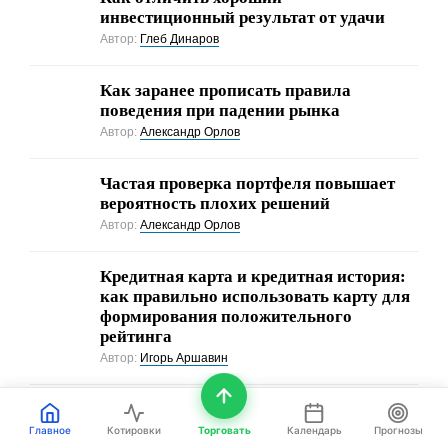
инвестиционный результат от удачи
Автор:
Глеб Динаров
Как заранее прописать правила
поведения при падении рынка
Автор:
Александр Орлов
Частая проверка портфеля повышает
вероятность плохих решений
Автор:
Александр Орлов
Кредитная карта и кредитная история:
как правильно использовать карту для
формирования положительного
рейтинга
Автор:
Игорь Аршавин
ПОКАЗАТЕЛИ РЫНКА
Главное
Котировки
Торговать
Календарь
Прогнозы