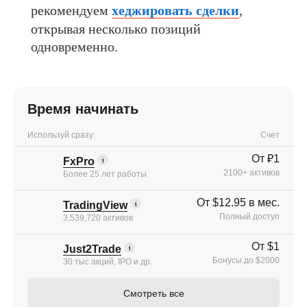
рекомендуем
хеджировать сделки
,
открывая несколько позиций
одновременно.
Время начинать
Используй сразу
Счет
От ₽1
FxPro
2100+ активов
Более 25 лет работы
От $12.95 в мес.
TradingView
Полный доступ
3,539,720 активов
От $1
Just2Trade
Бонусы до $2000
30 тыс акций, IPO и др.
Смотреть все