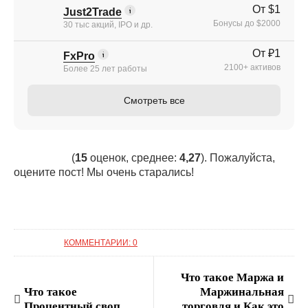
От $1
Just2Trade
Бонусы до $2000
30 тыс акций, IPO и др.
От ₽1
FxPro
2100+ активов
Более 25 лет работы
Смотреть все
(
15
оценок, среднее:
4,27
). Пожалуйста,
оцените пост! Мы очень старались!
КОММЕНТАРИИ: 0
Что такое Маржа и
Что такое
Маржинальная
Процентный своп
торговля и Как это