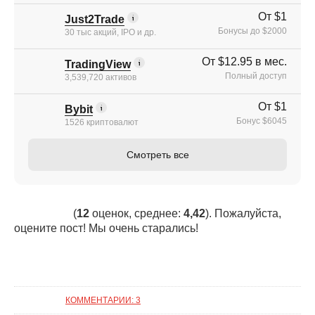
От $1
Just2Trade
Бонусы до $2000
30 тыс акций, IPO и др.
От $12.95 в мес.
TradingView
Полный доступ
3,539,720 активов
От $1
Bybit
Бонус $6045
1526 криптовалют
Смотреть все
(
12
оценок, среднее:
4,42
). Пожалуйста,
оцените пост! Мы очень старались!
КОММЕНТАРИИ: 3