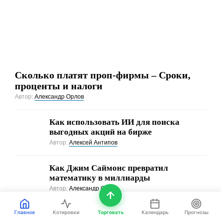
Сколько платят проп-фирмы – Сроки,
проценты и налоги
Автор:
Александр Орлов
Как использовать ИИ для поиска
выгодных акций на бирже
Автор:
Алексей Антипов
Как Джим Саймонс превратил
математику в миллиарды
Автор:
Александр Орлов
Сколько положить в банк, чтобы
Главное
Котировки
Торговать
Календарь
Прогнозы