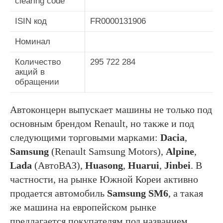
clearing code
ISIN код
FR0000131906
Номинал
Количество
295 722 284
акций в
обращении
Автоконцерн выпускает машины не только под
основным брендом Renault, но также и под
следующими торговыми марками:
Dacia
,
Samsung
(Renault Samsung Motors),
Alpine
,
Lada
(АвтоВАЗ),
Huasong
,
Huarui
,
Jinbei
. В
частности, на рынке Южной Кореи активно
продается автомобиль
Samsung SM6
, а такая
же машина на европейском рынке
предлагается покупателям под названием