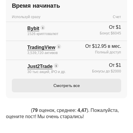
Время начинать
Используй сразу
Счет
От $1
Bybit
Бонус $6045
1526 криптовалют
От $12.95 в мес.
TradingView
Полный доступ
3,539,720 активов
От $1
Just2Trade
Бонусы до $2000
30 тыс акций, IPO и др.
Смотреть все
(
79
оценок, среднее:
4,47
). Пожалуйста,
оцените пост! Мы очень старались!