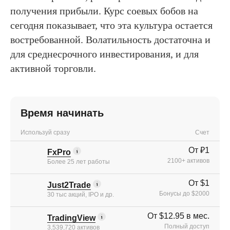
получения прибыли. Курс соевых бобов на
сегодня показывает, что эта культура остается
востребованной. Волатильность достаточна и
для среднесрочного инвестирования, и для
активной торговли.
Время начинать
Используй сразу
Счет
От ₽1
FxPro
2100+ активов
Более 25 лет работы
От $1
Just2Trade
Бонусы до $2000
30 тыс акций, IPO и др.
От $12.95 в мес.
TradingView
Полный доступ
3,539,720 активов