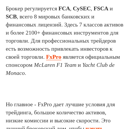
Брокер регулируется
FCA
,
CySEC
,
FSCA
и
SCB
, всего 8 мировых банковских и
финансовых лицензий. Здесь 7 классов активов
и более 2100+ финансовых инструментов для
торговли. Для профессиональных трейдеров
есть возможность привлекать инвесторов к
своей торговли.
FxPro
является официальным
спонсором
McLaren F1 Team
и
Yacht Club de
Monaco
.
Но главное - FxPro дает лучшие условия для
трейдинга, большое количество активов,
низкие комиссии и высокие скорости. Это
лучший брокерский дом, чтобы
начать