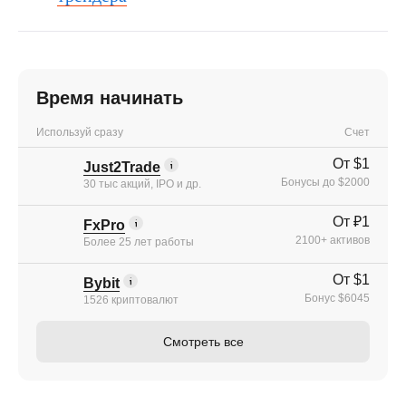
Время начинать
Используй сразу
Счет
От $1
Just2Trade
Бонусы до $2000
30 тыс акций, IPO и др.
От ₽1
FxPro
2100+ активов
Более 25 лет работы
От $1
Bybit
Бонус $6045
1526 криптовалют
Смотреть все