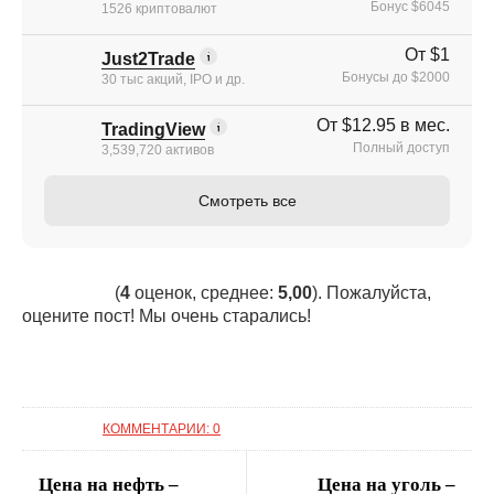
Бонус $6045
1526 криптовалют
От $1
Just2Trade
Бонусы до $2000
30 тыс акций, IPO и др.
От $12.95 в мес.
TradingView
Полный доступ
3,539,720 активов
Смотреть все
(
4
оценок, среднее:
5,00
). Пожалуйста,
оцените пост! Мы очень старались!
КОММЕНТАРИИ: 0
Цена на нефть –
Цена на уголь –