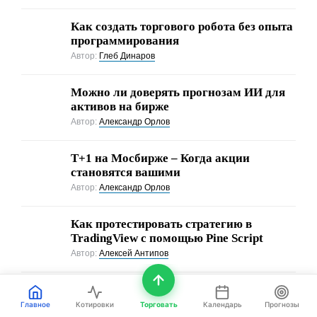
Как создать торгового робота без опыта
программирования
Автор:
Глеб Динаров
Можно ли доверять прогнозам ИИ для
активов на бирже
Автор:
Александр Орлов
Т+1 на Мосбирже – Когда акции
становятся вашими
Автор:
Александр Орлов
Как протестировать стратегию в
TradingView с помощью Pine Script
Автор:
Алексей Антипов
ПОКАЗАТЕЛИ РЫНКА
Главное
Котировки
Торговать
Календарь
Прогнозы